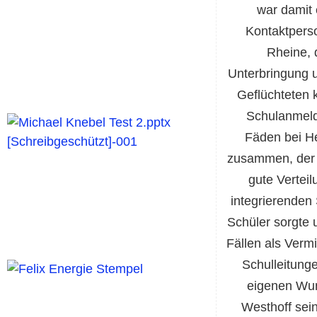
war damit 
Kontaktperso
Rheine, 
Unterbringung 
Geflüchteten 
Schulanmeldu
Fäden bei He
zusammen, der f
gute Vertei
integrierenden
Schüler sorgte 
Fällen als Verm
Schulleitunge
eigenen Wu
Westhoff sei