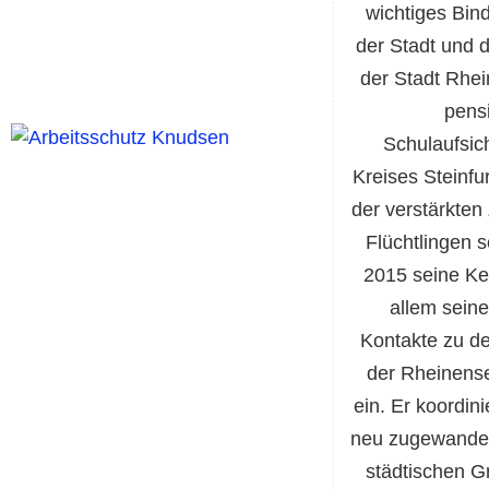
wichtiges Bin
der Stadt und 
der Stadt Rhei
pens
Schulaufsic
Kreises Steinfu
der verstärkte
Flüchtlingen 
2015 seine Ke
allem sein
Kontakte zu de
der Rheinens
ein. Er koordini
neu zugewandert
städtischen G