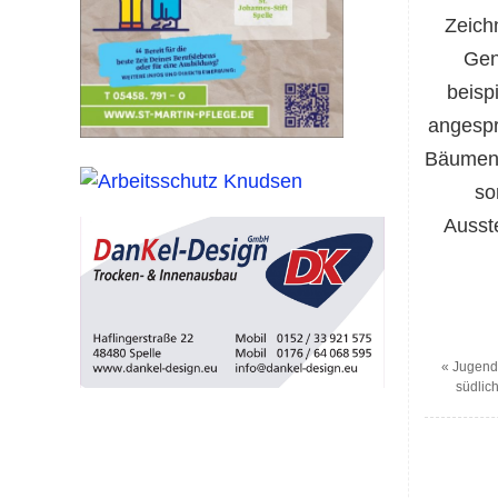
Zeich
Gen
beisp
angespr
Bäumen 
so
Ausst
«
Jugendl
südlic