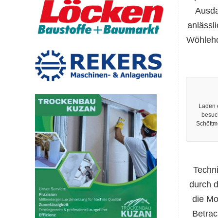
Ausda
anlässl
Wöhlehof
Laden 
besuch
Schöttme
Techni
durch d
die Mo
Betrac