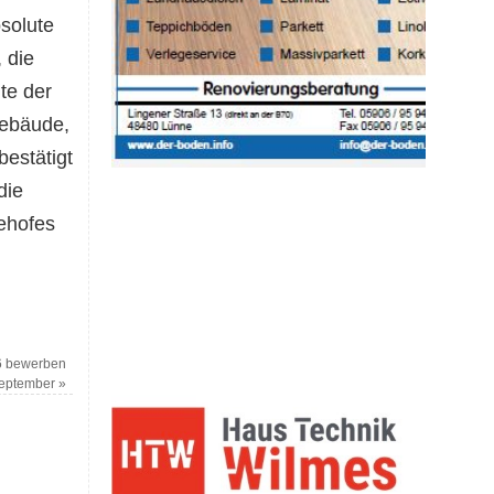
solute
 die
te der
Gebäude,
estätigt
die
ehofes
16 bewerben
September
»