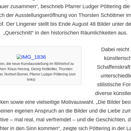
uer zusammen“, beschrieb Pfarrer Ludger Pöttering die 
ich der Ausstellungseröffnung von Thorsten Schöttmer im
. Der Lingener stellt bis Ende August 48 Bilder unter 
„Querschnitt“ in den historischen Räumlichkeiten aus.
Dabei reicht 
künstlerisc
ein, die neue Kunstausstellung im Wöhlehof zu
Schaffenskraft
en: Klaus Herzog, Georg Holtkötter, Thorsten
r, Norbert Borner, Pfarrer Ludger Pöttering (von
unterschiedl
links)
stilistische Fo
diverse künstle
ken sowie eine vielseitige Motivauswahl. „Die Bilder be
einen eigenen Anspruch an die Bilder und die Liebe zum
tive – mal real, mal verfremdet – und die Geschichten, 
hter in den Sinn kommen“, zeigte sich Pöttering in der L