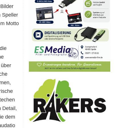
Bilder
 Speller
dem Motto
die
he
 über
iche
rmen,
rische
stechen
 Detail,
die dem
audatio