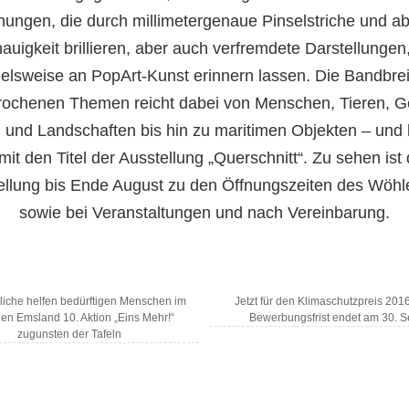
nungen, die durch millimetergenaue Pinselstriche und ab
auigkeit brillieren, aber auch verfremdete Darstellungen,
ielsweise an PopArt-Kunst erinnern lassen. Die Bandbrei
ochenen Themen reicht dabei von Menschen, Tieren, 
und Landschaften bis hin zu maritimen Objekten – und b
mit den Titel der Ausstellung „Querschnitt“. Zu sehen ist 
ellung bis Ende August zu den Öffnungszeiten des Wöhl
sowie bei Veranstaltungen und nach Vereinbarung.
iche helfen bedürftigen Menschen im
Jetzt für den Klimaschutzpreis 20
hen Emsland 10. Aktion „Eins Mehr!“
Bewerbungsfrist endet am 30. 
zugunsten der Tafeln