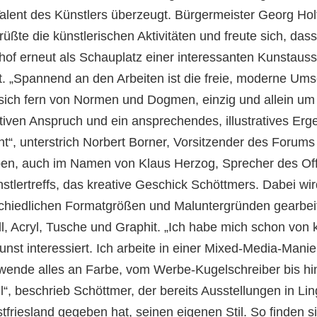
alent des Künstlers überzeugt. Bürgermeister Georg Holt
rüßte die künstlerischen Aktivitäten und freute sich, dass
of erneut als Schauplatz einer interessanten Kunstauss
t. „Spannend an den Arbeiten ist die freie, moderne Um
 sich fern von Normen und Dogmen, einzig und allein um
tiven Anspruch und ein ansprechendes, illustratives Erg
t“, unterstrich Norbert Borner, Vorsitzender des Forums 
ben, auch im Namen von Klaus Herzog, Sprecher des Of
stlertreffs, das kreative Geschick Schöttmers. Dabei wir
chiedlichen Formatgrößen und Maluntergründen gearbeit
l, Acryl, Tusche und Graphit. „Ich habe mich schon von k
unst interessiert. Ich arbeite in einer Mixed-Media-Mani
wende alles an Farbe, vom Werbe-Kugelschreiber bis hi
l“, beschrieb Schöttmer, der bereits Ausstellungen in Li
tfriesland gegeben hat, seinen eigenen Stil. So finden s