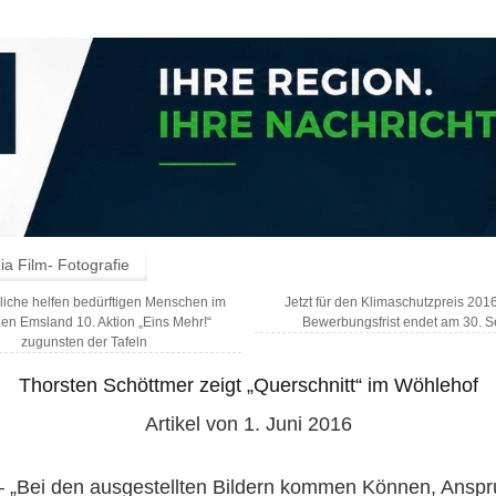
a Film- Fotografie
iche helfen bedürftigen Menschen im
Jetzt für den Klimaschutzpreis 20
hen Emsland 10. Aktion „Eins Mehr!“
Bewerbungsfrist endet am 30. 
zugunsten der Tafeln
Thorsten Schöttmer zeigt „Querschnitt“ im Wöhlehof
Artikel von 1. Juni 2016
– „Bei den ausgestellten Bildern kommen Können, Ansp