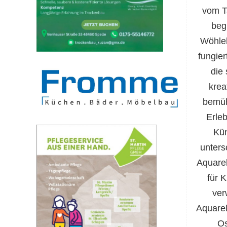
vom T
beg
Wöhleh
fungier
die
krea
bemüh
Erle
Kün
unters
Aquarel
für K
ver
Aquarel
Os