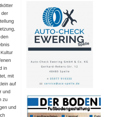
kötter
 der
tellung
setzung,
 den
ebnis
Kultur
fenen
d in
et, mit
lein auf
er und
n zu
ngen und
ich