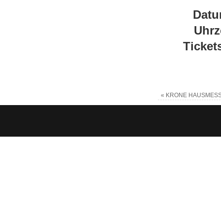
Da
Uh
Tic
«
KRONE HAUSMESSE 