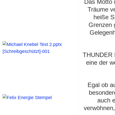
Das Motto 
Träume ve
heiße S
Grenzen 
Gelegenh
THUNDER F
eine der w
Egal ob a
besondere
auch e
verwöhne