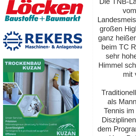
Die TNB-La
vom 
Landesmeist
großen High
ganz heißen
beim TC R
sehr hoh
Himmel schl
mit 
Traditione
als Man
Tennis im
Diszipline
dem Progra