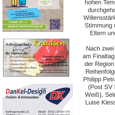
hohen Temp
durchgeha
Willensstär
Stimmung 
Eltern un
Nach zwei 
am Finaltag
der Region 
Reihenfolg
Philipp Pet
(Post SV 
Weiß), Sel
Luise Kles