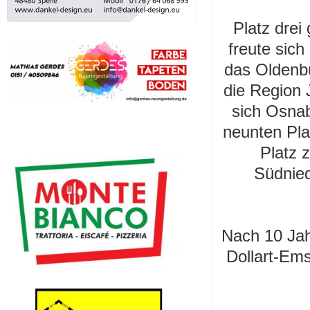
Platz dre
freute sich
das Oldenbu
die Region 
sich Osnab
neunten Pla
Platz 
Südnied
Nach 10 Jah
Dollart-Ems