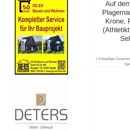
Auf dem
Plageman
Krone, P
(Athleti
Sel
«
Freiwillige Feuerw
Spe