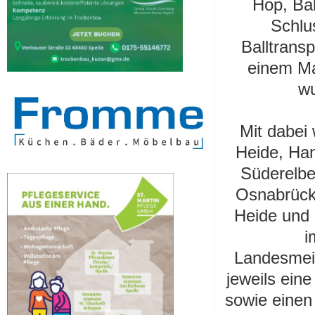
Hop, Bal
Schlu
Balltrans
einem Ma
wu
Mit dabei
Heide, Han
Süderelbe
Osnabrück
Heide und 
i
Landesmei
jeweils eine
sowie einen 