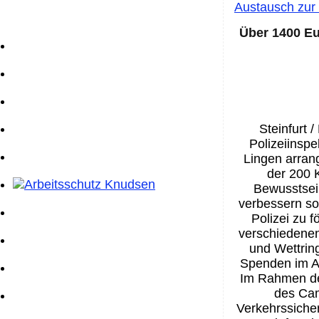
Austausch zur
Über 1400 Eu
Steinfurt 
Polizeiinsp
Lingen arrang
der 200 
Bewusstsein
verbessern s
Polizei zu f
verschiedenen
und Wettrin
Spenden im A
Im Rahmen de
des Cam
Verkehrssiche