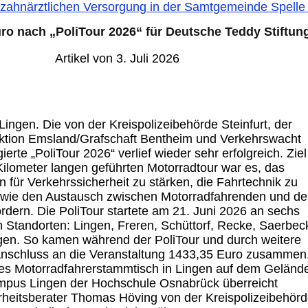
 zahnärztlichen Versorgung in der Samtgemeinde Spell
ro nach „PoliTour 2026“ für Deutsche Teddy Stiftun
Artikel von 3. Juli 2026
/ Lingen. Die von der Kreispolizeibehörde Steinfurt, der
ektion Emsland/Grafschaft Bentheim und Verkehrswacht
ierte „PoliTour 2026“ verlief wieder sehr erfolgreich. Ziel
Kilometer langen geführten Motorradtour war es, das
 für Verkehrssicherheit zu stärken, die Fahrtechnik zu
owie den Austausch zwischen Motorradfahrenden und de
ördern. Die PoliTour startete am 21. Juni 2026 an sechs
 Standorten: Lingen, Freren, Schüttorf, Recke, Saerbec
gen. So kamen während der PoliTour und durch weitere
nschluss an die Veranstaltung 1433,35 Euro zusammen
s Motorradfahrerstammtisch in Lingen auf dem Geländ
pus Lingen der Hochschule Osnabrück überreicht
rheitsberater Thomas Höving von der Kreispolizeibehör