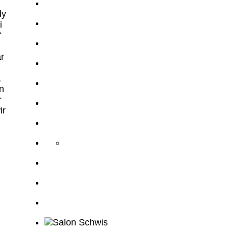
dy
i
“
r
,
n
r
ir