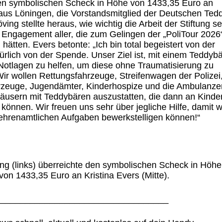
den symbolischen Scheck in Höhe von 1433,35 Euro an
 aus Löningen, die Vorstandsmitglied der Deutschen Ted
öving stellte heraus, wie wichtig die Arbeit der Stiftung se
 Engagement aller, die zum Gelingen der „PoliTour 2026
hätten. Evers betonte: „Ich bin total begeistert von der
ürlich von der Spende. Unser Ziel ist, mit einem Teddybä
 Notlagen zu helfen, um diese ohne Traumatisierung zu
ir wollen Rettungsfahrzeuge, Streifenwagen der Polizei
zeuge, Jugendämter, Kinderhospize und die Ambulanze
usern mit Teddybären auszustatten, die dann an Kinde
 können. Wir freuen uns sehr über jegliche Hilfe, damit w
ehrenamtlichen Aufgaben bewerkstelligen können!“
g (links) überreichte den symbolischen Scheck in Höhe
von 1433,35 Euro an Kristina Evers (Mitte).
__________________________________