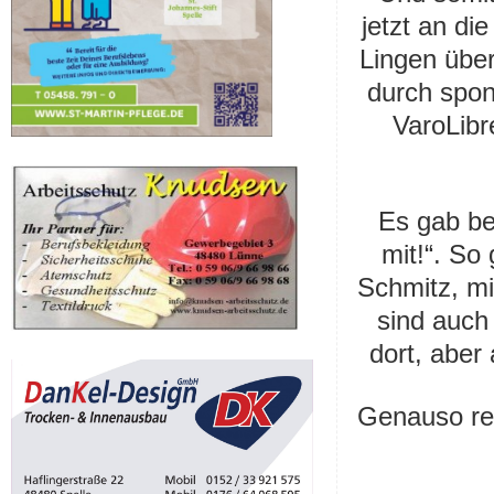
jetzt an di
Lingen übe
durch spo
VaroLibr
Es gab bei
mit!“. So
Schmitz, mit
sind auch 
dort, aber 
Genauso rea