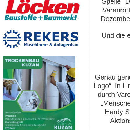
Spelle- 
Varenrod
Dezember
Und die e
Genau geno
Logo“ in Lin
durch Varo
„Mensche
Hardy S
Aktion