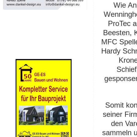
Wie An
Wenningho
ProTec 
Beesten, 
MFC Spelle
Hardy Schm
Krone
Schief
gesponser
Somit kon
seiner Fir
den Var
sammeln un