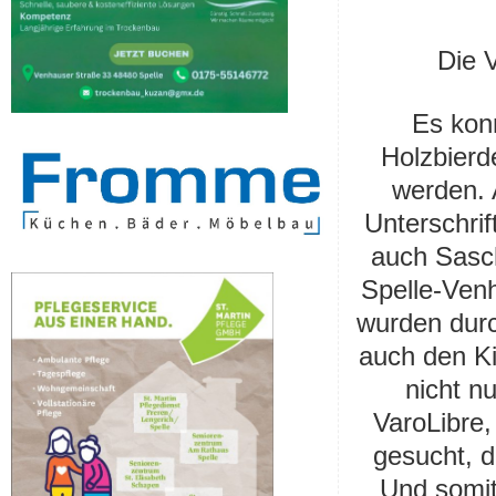
Die V
Es kon
Holzbierd
werden. 
Unterschrif
auch Sasch
Spelle-Venh
wurden durch
auch den Ki
nicht n
VaroLibre,
gesucht, 
Und somit