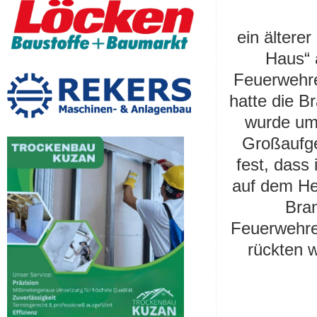
ein ältere
Haus“ 
Feuerwehre
hatte die B
wurde um 
Großaufgeb
fest, dass
auf dem He
Bran
Feuerwehrei
rückten 