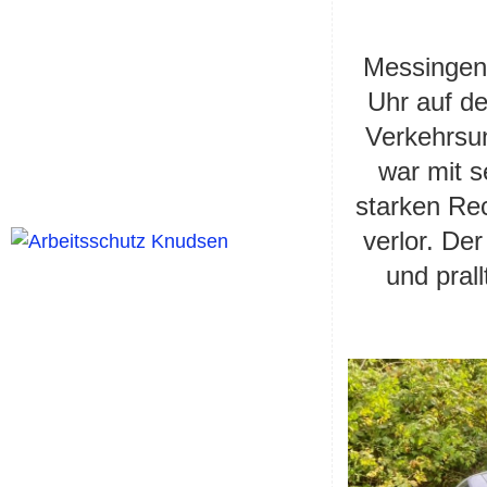
Messingen
Uhr auf d
Verkehrsun
war mit s
starken Rec
verlor. De
und pral