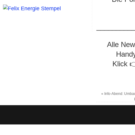
_________
Alle New
Handy
Klick 
«
Info-Abend: Umbau 