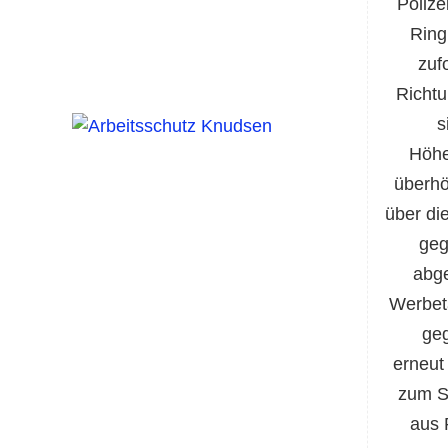
Polize
Ring
zuf
Richtu
s
Höhe
überhö
über di
geg
abge
Werbet
geg
erneut
zum St
aus 