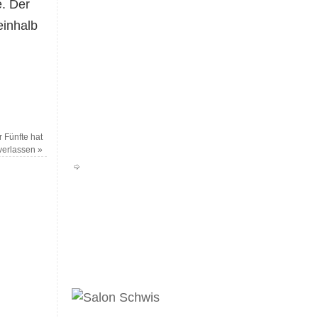
. Der
einhalb
 Fünfte hat
verlassen
»