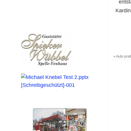
ents
Kardin
«
Auto pral