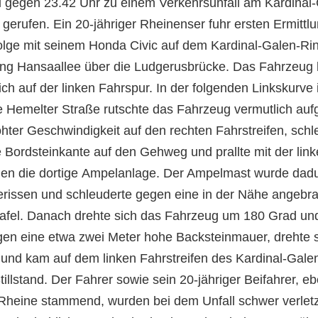
i gegen 23.42 Uhr zu einem Verkehrsunfall am Kardinal
 gerufen. Ein 20-jähriger Rheinenser fuhr ersten Ermittl
olge mit seinem Honda Civic auf dem Kardinal-Galen-Rin
ng Hansaallee über die Ludgerusbrücke. Das Fahrzeug
ich auf der linken Fahrspur. In der folgenden Linkskurve 
 Hemelter Straße rutschte das Fahrzeug vermutlich auf
hter Geschwindigkeit auf den rechten Fahrstreifen, schl
e Bordsteinkante auf den Gehweg und prallte mit der link
en die dortige Ampelanlage. Der Ampelmast wurde dad
rissen und schleuderte gegen eine in der Nähe angebr
afel. Danach drehte sich das Fahrzeug um 180 Grad und 
en eine etwa zwei Meter hohe Backsteinmauer, drehte 
 und kam auf dem linken Fahrstreifen des Kardinal-Gale
illstand. Der Fahrer sowie sein 20-jähriger Beifahrer, eb
Rheine stammend, wurden bei dem Unfall schwer verletz