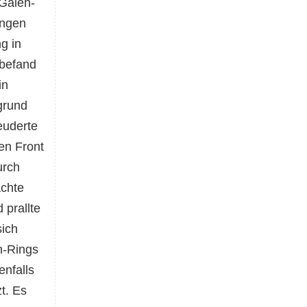
-Galen-
ungen
g in
 befand
in
grund
euderte
en Front
urch
achte
prallte
sich
n-Rings
enfalls
t. Es