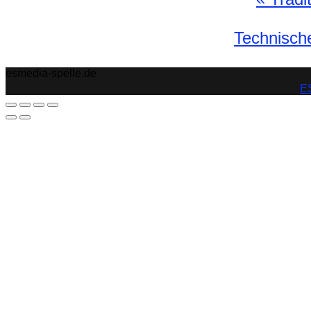
Technisch
esmedia-spelle.de
ES