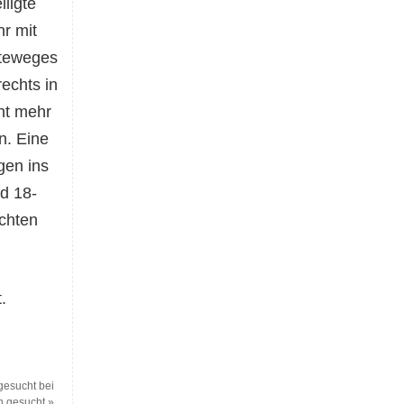
ligte
r mit
hteweges
echts in
ht mehr
n. Eine
gen ins
d 18-
ichten
.
gesucht bei
n gesucht
»