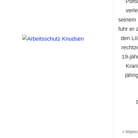
Port
verl
seinem 
fuhr er
den Lö
rechtz
19-jäh
Kran
jähri
«
Mitglie