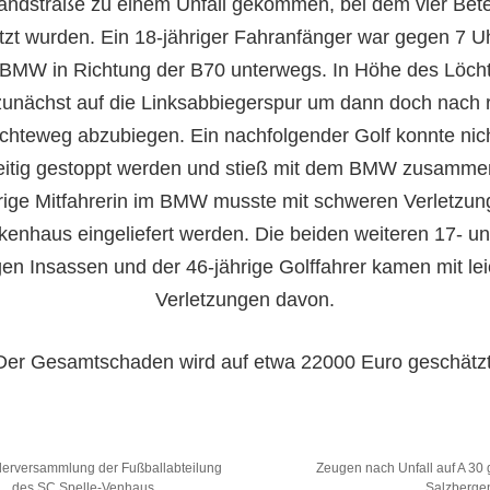
landstraße zu einem Unfall gekommen, bei dem vier Betei
etzt wurden. Ein 18-jähriger Fahranfänger war gegen 7 Uh
BMW in Richtung der B70 unterwegs. In Höhe des Löc
 zunächst auf die Linksabbiegerspur um dann doch nach r
chteweg abzubiegen. Ein nachfolgender Golf konnte nic
eitig gestoppt werden und stieß mit dem BMW zusamme
rige Mitfahrerin im BMW musste mit schweren Verletzun
kenhaus eingeliefert werden. Die beiden weiteren 17- un
gen Insassen und der 46-jährige Golffahrer kamen mit le
Verletzungen davon.
Der Gesamtschaden wird auf etwa 22000 Euro geschätzt
derversammlung der Fußballabteilung
Zeugen nach Unfall auf A 30 
des SC Spelle-Venhaus
Salzberge