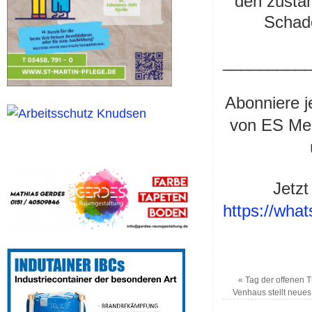
den zustä
Schade
_________
Abonniere j
von ES Med
Jetzt
https://wh
«
Tag der offenen T
Venhaus stellt neue