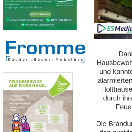
Dan
Hausbewohn
und konnt
alarmierte
Holthause
durch ihr
Feuer
Die Brandur