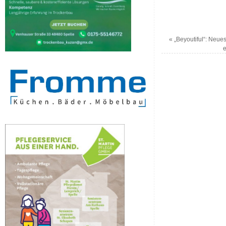
«
„Beyoutiful“: Neue
e