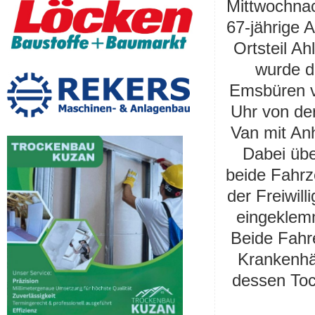
Mittwochnac
67-jährige 
Ortsteil Ah
wurde d
Emsbüren ve
Uhr von de
Van mit An
Dabei üb
beide Fahrz
der Freiwil
eingeklem
Beide Fahr
Krankenhä
dessen Toc