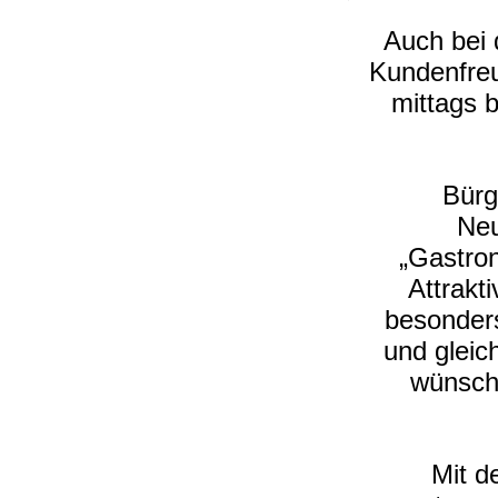
Auch bei 
Kundenfreu
mittags 
Bürg
Neu
„Gastro
Attrakti
besonders
und gleic
wünsche
Mit d