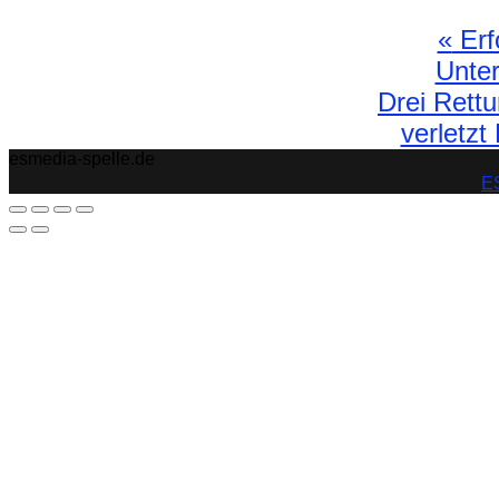
«
Erfo
Unter
Drei Rettu
verletzt
esmedia-spelle.de
ES