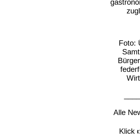
gastrono
zugl
Foto: 
Samtg
Bürger
feder
Wir
___
Alle New
Klick