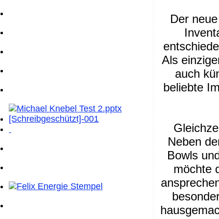
Der neue 
Invent
entschiede
Als einzige
auch künf
beliebte I
Gleichze
Neben den
Bowls und
möchte d
ansprechen
besonder
hausgemach