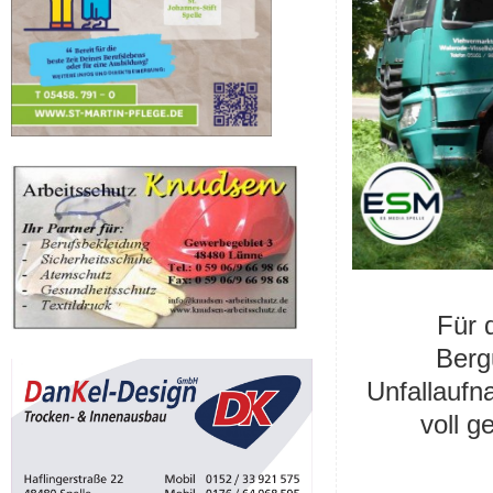
Für 
Berg
Unfallauf
voll g