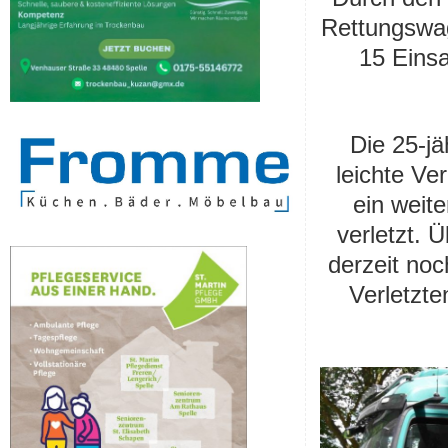
Rettungswag
15 Einsa
Die 25-jä
leichte Ve
ein weite
verletzt. 
derzeit noc
Verletzte