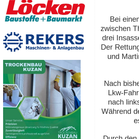
Bei eine
zwischen T
drei Insas
Der Rettung
und Marti
Nach bishe
Lkw-Fahre
nach link
Während de
e
Durch den