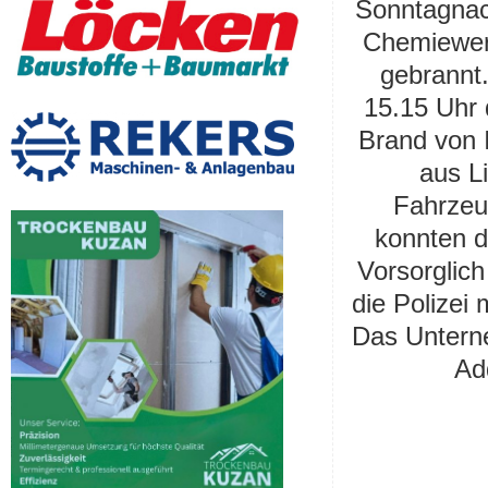
Sonntagnach
Chemiewer
gebrannt.
15.15 Uhr 
Brand von 
aus L
Fahrzeu
konnten d
Vorsorglic
die Polizei 
Das Unterne
Add