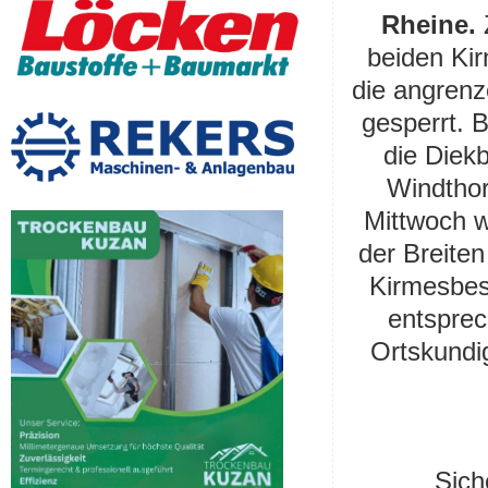
Rheine.
Z
beiden Kir
die angren
gesperrt. 
die Diek
Windthor
Mittwoch w
der Breiten
Kirmesbes
entsprec
Ortskundi
Sich