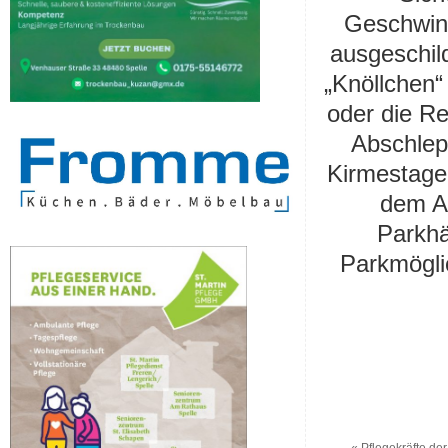
Geschwin
ausgeschil
„Knöllchen“
oder die Re
Abschle
Kirmestage 
dem Au
Parkhä
Parkmögli
«
Pflegekräfte der