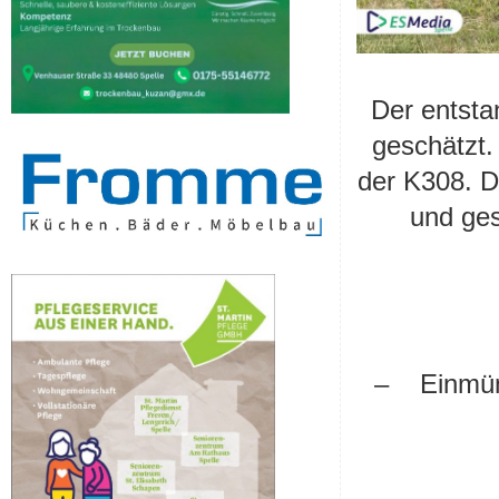
Der entsta
geschätzt.
der K308. D
und ges
– Einmünd