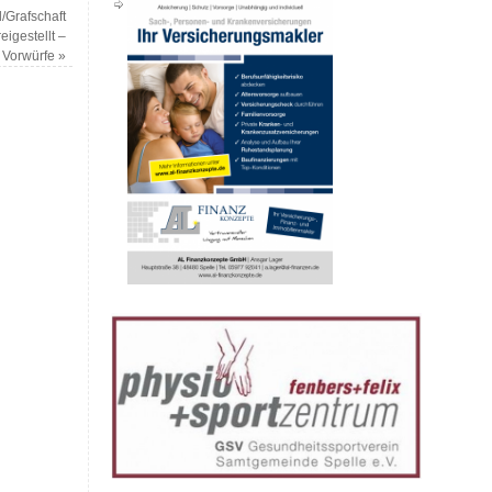
d/Grafschaft
eigestellt –
t Vorwürfe
»