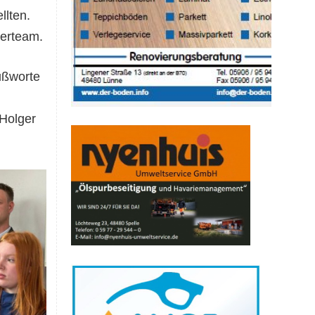
llten.
uerteam.
ußworte
Holger