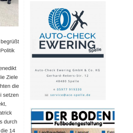
 begrüßt
Politik
enedikt
ie Ziele
hten die
i setzen
kt,
trick
s durch
 die 14