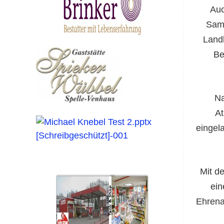
Auc
Samt
Land
Be
Na
At
eingel
Mit d
ein
Ehrena