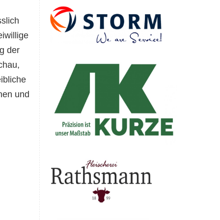
slich
iwillige
g der
chau,
ibliche
nnen und
.