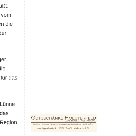
üßt.
r vom
n die
der
ger
die
für das
 Lünne
 das
 Region