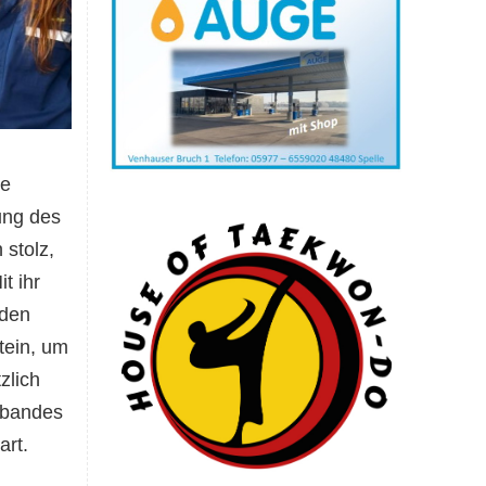
ie
ung des
 stolz,
t ihr
 den
tein, um
zlich
rbandes
art.