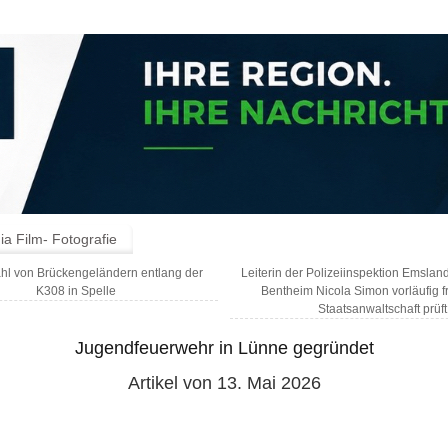
a Film- Fotografie
hl von Brückengeländern entlang der
Leiterin der Polizeiinspektion Emslan
K308 in Spelle
Bentheim Nicola Simon vorläufig fr
Staatsanwaltschaft prüf
Jugendfeuerwehr in Lünne gegründet
Artikel von 13. Mai 2026