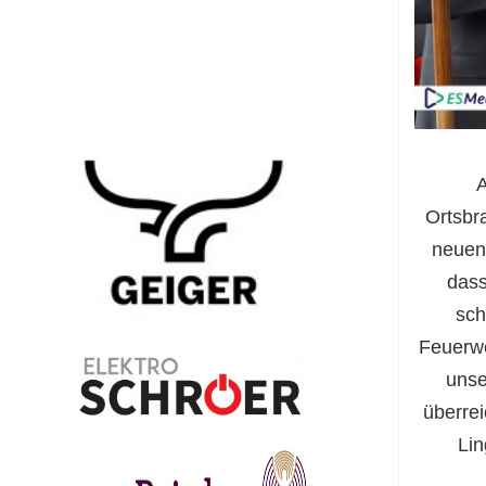
A
Ortsbr
neuen 
dass
sch
Feuerwe
unse
überre
Lin