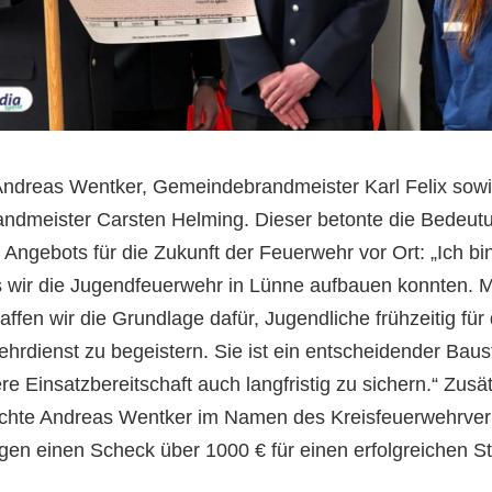
ndreas Wentker, Gemeindebrandmeister Karl Felix sow
andmeister Carsten Helming. Dieser betonte die Bedeut
Angebots für die Zukunft der Feuerwehr vor Ort: „Ich bin
 wir die Jugendfeuerwehr in Lünne aufbauen konnten. Mi
affen wir die Grundlage dafür, Jugendliche frühzeitig für
hrdienst zu begeistern. Sie ist ein entscheidender Baus
re Einsatzbereitschaft auch langfristig zu sichern.“ Zusät
ichte Andreas Wentker im Namen des Kreisfeuerwehrve
gen einen Scheck über 1000 € für einen erfolgreichen St