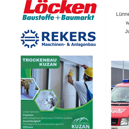
Lünne
w
J