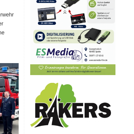
erwehr
er
ne
.