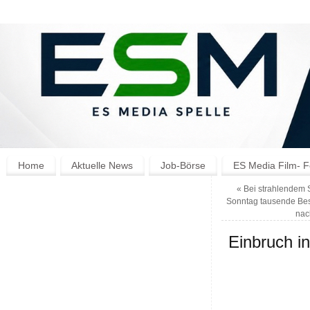
Home
Aktuelle News
Job-Börse
ES Media Film- F
«
Bei strahlendem
Sonntag tausende Bes
nac
Einbruch i