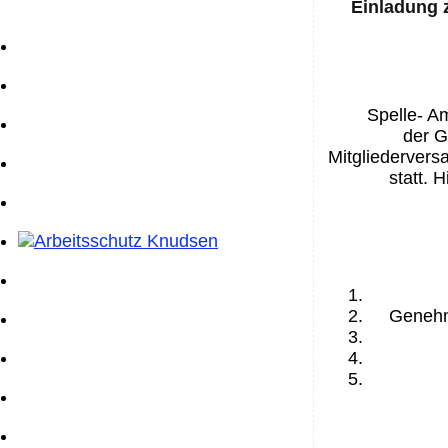
Einladung 
Spelle- A
der G
Mitgliedervers
statt. 
Genehm