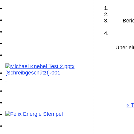
Beri
Über ei
«
T