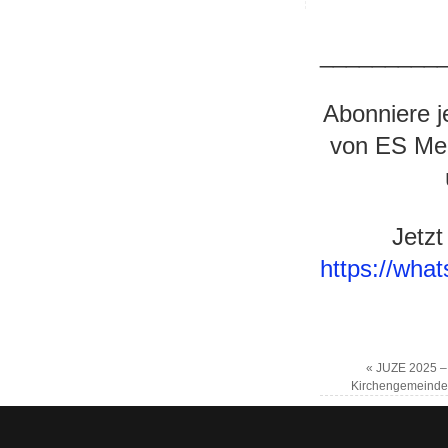
_________
Abonniere j
von ES Med
Jetzt
https://wh
«
JUZE 2025 – 
Kirchengemeinde