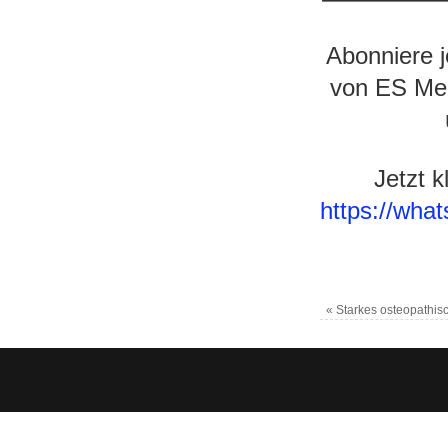
Abonniere 
von ES Med
Jetzt 
https://wh
«
Starkes osteopathis