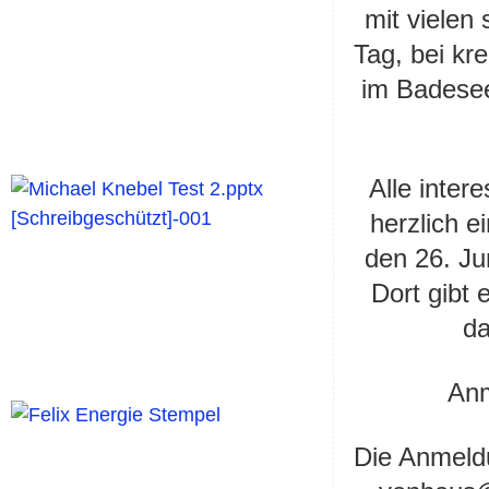
mit viele
Tag
, bei k
im
Badesee
Alle inter
herzlich 
den 26. J
Dort gibt 
da
Anm
Die Anmeld