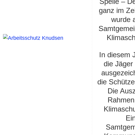
Spelle – D
ganz im Ze
wurde a
Samtgemein
Klimasch
In diesem 
die Jäger
ausgezeich
die Schütze
Die Ausz
Rahmen 
Klimaschu
Ei
Samtgeme