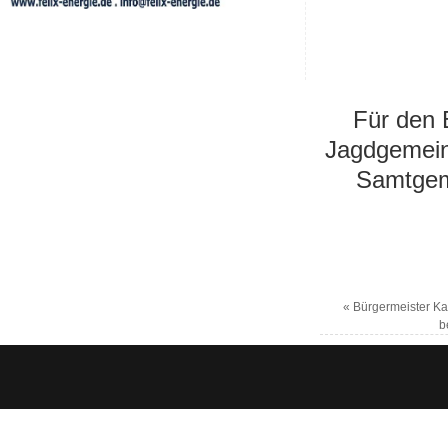
Für den E
Jagdgemein
Samtgem
«
Bürgermeister Ka
b