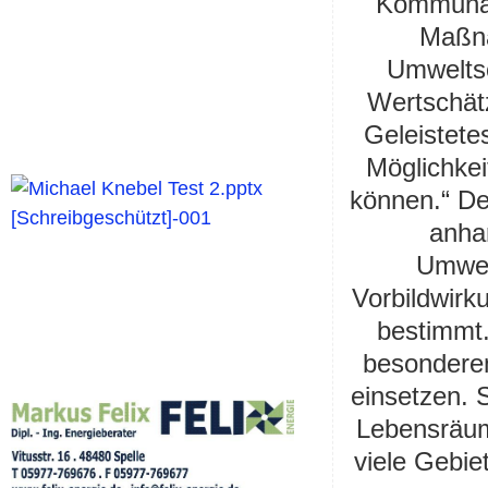
Kommunal
Maßna
Umweltsc
Wertschätz
Geleistetes
Möglichkei
können.“ De
anhan
Umwelt
Vorbildwirk
bestimmt.
besondere
einsetzen. 
Lebensräume
viele Gebie