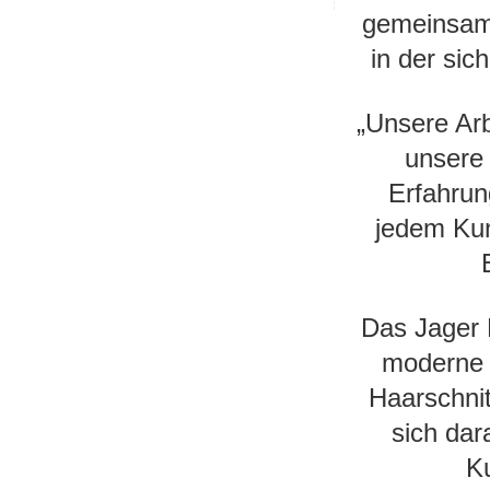
gemeinsam
in der sic
„Unsere Arb
unsere 
Erfahrun
jedem Kun
Das Jager H
moderne T
Haarschnit
sich dar
Ku