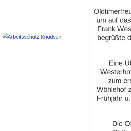
Oldtimerfre
um auf das
Frank West
begrüßte d
Eine Üb
Westerhof
zum er
Wöhlehof z
Frühjahr u
Die O