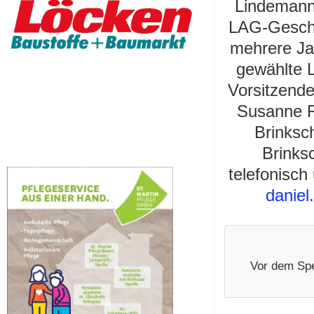
Lindemann 
LAG-Geschäf
mehrere Ja
gewählte 
Vorsitzende
Susanne R
Brinksc
Brinks
telefonisch
daniel
Vor dem Spe