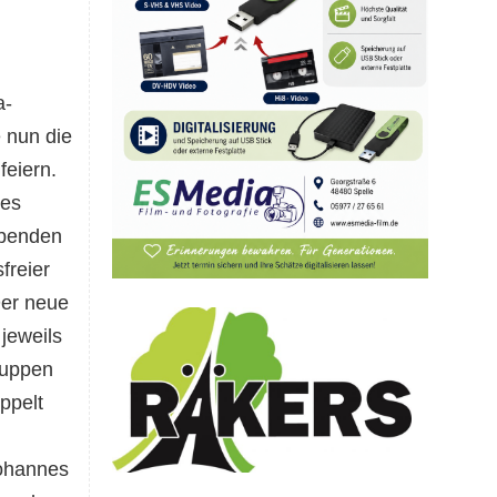
a-
e
nun
die
eiern.
des
übenden
freier
er neue
jeweils
ruppen
ppelt
Johannes