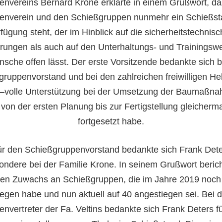
envereins Bernard Krone erklärte in einem
Grußwort
, d
enverein und den Schießgruppen nunmehr
ein Schießst
fügung steht, der im Hinblick auf die sicherheitstechnis
rungen als auch auf
den Unterhaltungs- und Trainingswe
sche offen lässt. Der erste Vorsitzende bedankte sich 
gruppenvorstand und bei den zahlrei
c
hen freiwilligen Hel
–
volle Unterstützung be
i der Umsetzung der Baumaßna
 von der ersten Planung bis zur Fertigstellung gleicher
fortgesetzt habe.
ür den Schießgruppenvorstand
bedankte sich Frank Det
ondere bei der Familie Krone. In seinem Grußwort berich
den Zuwachs an Schießgruppen, die im Jahre 2019 noch 
legen habe und nun aktuell auf 40 ang
estiegen sei. Bei
enver
treter
der Fa. Veltins bedankte sich Frank Deters fü