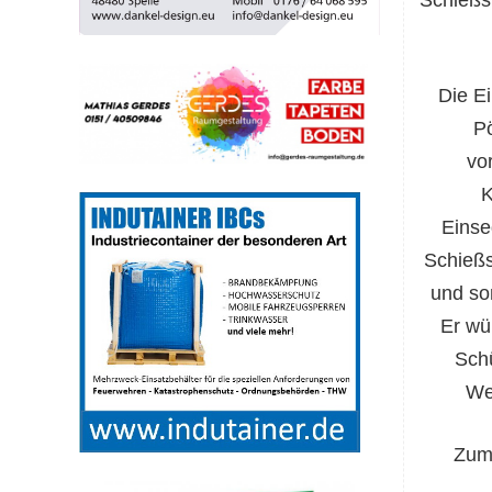
Die E
Pö
vo
K
Einse
Schieß
und so
Er wü
Schü
We
Zum 