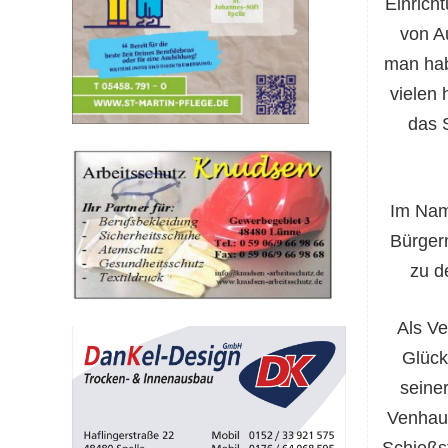
Einrich
von A
man hab
vielen 
das 
Im Nam
Bürger
zu d
Als Ve
Glück
seiner
Venhau
Schießs