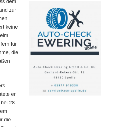
ass
dem
and zur
chen
rt keine
beim
fern für
hme, die
maßen
ers
tete er
bei 28
 dem
r die