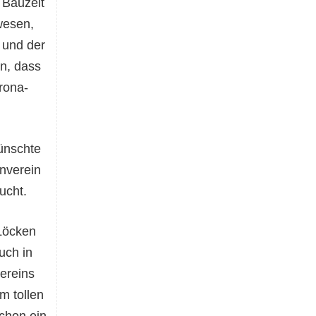
 Bauzeit
wesen,
 und der
en, dass
rona-
ünschte
nverein
ucht.
 Löcken
uch in
vereins
dem
tollen
chon ein