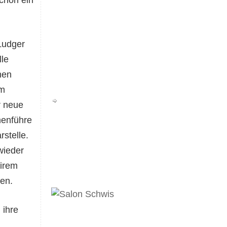
Ludger
lle
hen
em
r neue
enführe
stelle.
wieder
airem
en.
 ihre
.