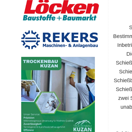
S
Bestim
Inbet
Di
Schieß
Schi
e
Schießb
Schieß
zwei 
unab