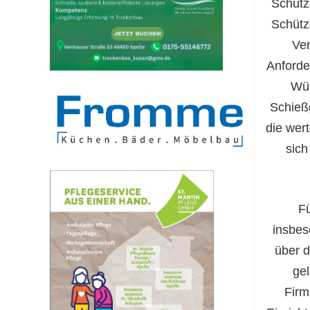
Schütz
Schütz
Ver
Anforde
Wün
Schieß
die wert
sich
F
ins
bes
über 
ge
Firm