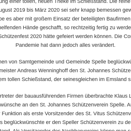
tung einer tollen, neuen Theke im Schießstand. Die reine
ugust 2019 bis März 2020 sei sehr knapp bemessen ge
e es aber mit großem Einsatz der beteiligten Baufirmen
helfenden Hände geschafft, so rechtzeitig fertig zu werd
Schützenfest 2020 hätte gefeiert werden können. Die Co
Pandemie hat dann jedoch
a
lles
verändert.
en von Samtgemeinde und Gemeinde Spelle beglückw
meister Andreas Wenninghoff den St. Johannes Schütze
em tollen Schießstand, der seinesgleichen im Emsland s
rtreter der bauausführenden Firmen überbrachte Klaus
wünsche an den St. Johannes Schützenverein Spelle. A
 Funktion als erste Vorsitzender des St. Vitus Schützen
s beglückwünschte er den Speller Schützenverein zu 
tand. Als Vorsitzender des
Nach
bar
vereins
könne man s