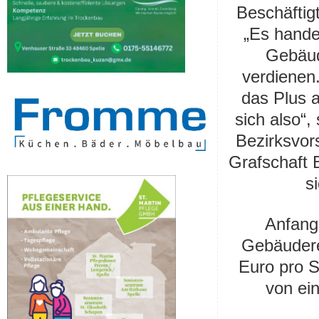
Beschäftig
„Es handel
Gebäud
verdienen
das Plus 
sich also“,
Bezirksvor
Grafschaft 
s
Anfang 
Gebäudere
Euro pro S
von ei