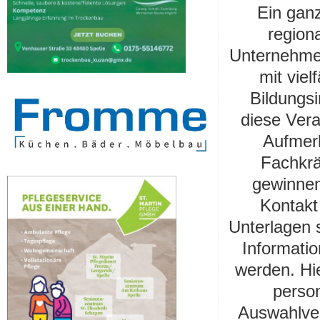
Ein gan
regiona
Unternehmen
mit viel
Bildungsi
diese Vera
Aufmerk
Fachkrä
gewinnen.
Kontakt
Unterlagen 
Informati
werden. Hie
perso
Auswahlver