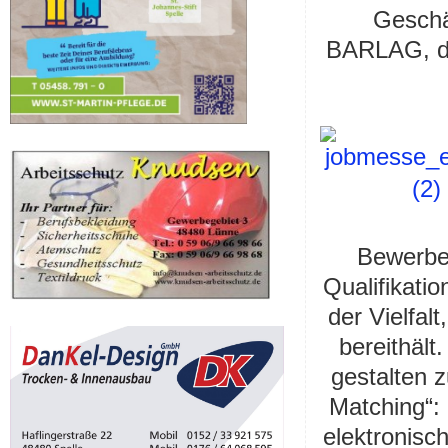
Geschä
BARLAG, de
Bewerber
Qualifikati
der Vielfal
bereithäl
gestalten z
Matching“:
elektronisc