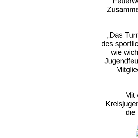
Feuerw
Zusamme
„Das Turn
des sportli
wie wich
Jugendfeu
Mitgli
Mit
Kreisjuge
die