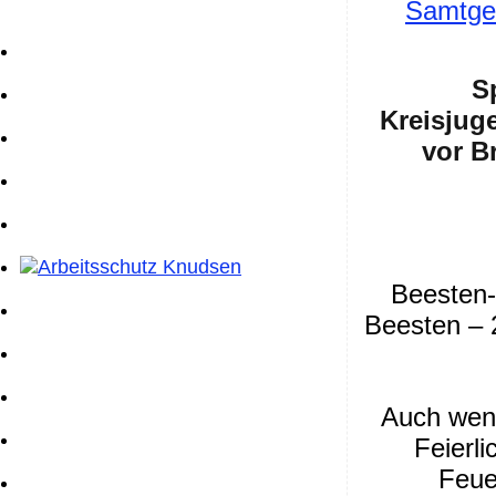
Samtgem
S
Kreisjug
vor B
Beesten-
Beesten – 
Auch wen
Feierl
Feue