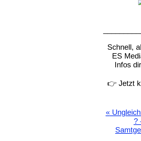
_________
Schnell, 
ES Media
Infos di
👉 Jetzt 
«
Ungleich
? 
Samtgem