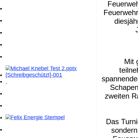
Feuerweh
Feuerwehr
diesjäh
Mit 
teiln
spannenden
Schape
zweiten R
Das Turni
sondern 