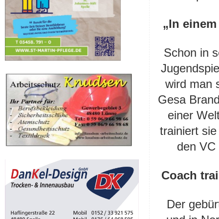
„In einem
Schon in s
Jugendspiel
wird man s
Gesa Brandst
einer Wel
trainiert si
den VC 
Coach trai
Der gebür