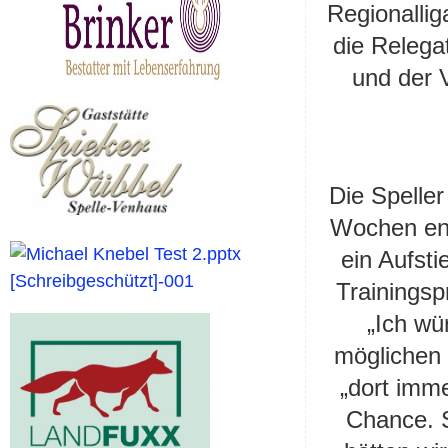
Regionalliga
die Relegat
und der V
Die Speller
Wochen ent
ein Aufst
Trainingsp
„Ich wü
möglichen 
„dort imm
Chance. S