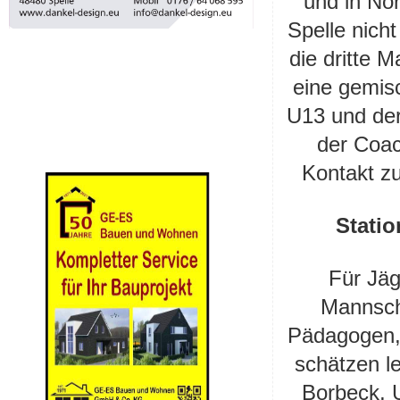
und in Nord
Spelle nich
die dritte 
eine gemisc
U13 und der 
der Coac
Kontakt zu
Statio
Für Jäg
Mannscha
Pädagogen,
schätzen l
Borbeck, 