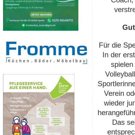
verstr
Gut
Für die Spe
In der er
spielen
Volleybal
Sportlerinn
Verein od
wieder ju
herangeführ
Das se
entsprec