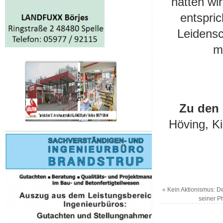
hätten wi
entspric
Leidensc
m
Zu den 
Höving, K
«
Kein Aktionismus: D
seiner P