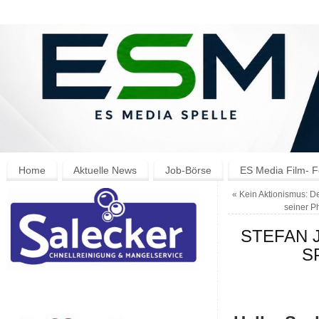
Home
Aktuelle News
Job-Börse
ES Media Film- F
«
Kein Aktionismus: D
seiner P
STEFAN J
S