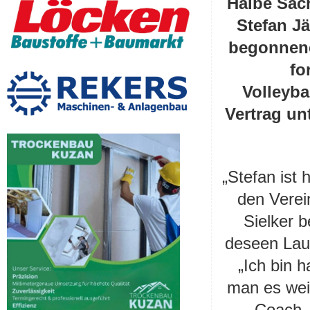
Halbe Sac
Stefan Jä
begonnene
fo
Volleyba
Vertrag unt
„Stefan ist 
den Verei
Sielker b
deseen Lauf
„Ich bin 
man es weit
Coach, 