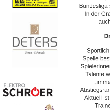
Bundesliga
In der Gr
auch
Dr
Sportlic
Spelle bes
Spielerinne
Talente w
„imme
Abstiegsran
Aktuell is
Train