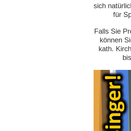
sich natürl
für S
Falls Sie P
können Si
kath. Kirc
bi