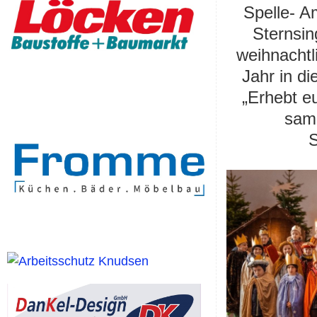
Spelle- A
Sternsin
weihnacht
Jahr in d
„Erhebt e
samm
S