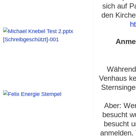
sich auf P
den Kirche
ht
Anmel
Während 
Venhaus ke
Sternsinger
Aber: Wer
besucht wu
besucht u
anmelden. ​