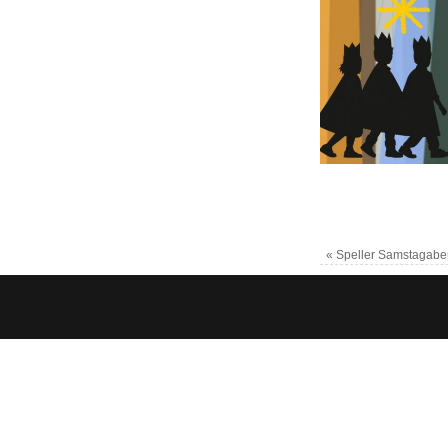
«
Speller Samstagaben