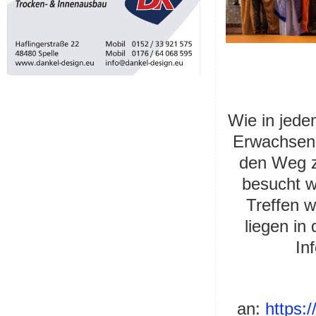
Wie in jede
Erwachsene
den Weg z
besucht w
Treffen w
liegen in
In
an:
https: