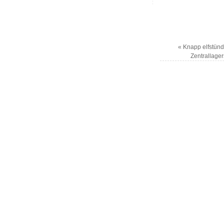
«
Knapp elfstünd
Zentrallage