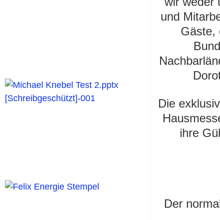
wir weder 
und Mitarb
Gäste,
Bund
Nachbarländ
Doro
Die exklusi
Hausmesse 
ihre Gül
Der normal