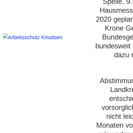
Spelle, 9
Hausmesse 
2020 geplan
Krone Ge
Bundesges
bundesweit
dazu 
Abstimmun
Landkr
entsch
vorsorgli
nicht lei
Monaten vor