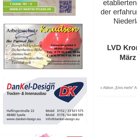
etablierte
der erfahr
Nieder
LVD Kron
März
«
Aktion „Eins mehr“ A