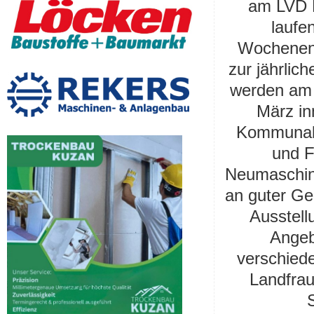
am LVD K
laufe
Wochenend
zur jährlic
werden am 
März in
Kommunalt
und F
Neumaschine
an guter Ge
Ausstell
Angeb
verschied
Landfrau