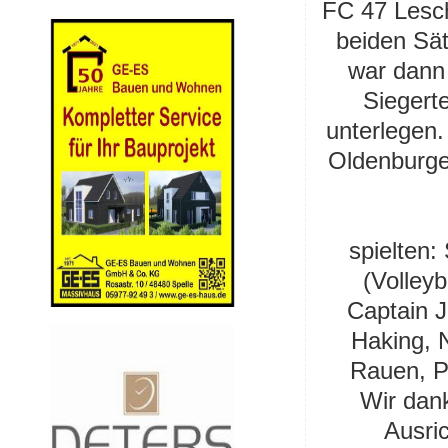
FC 47 Lesch
beiden Sät
war dann
Siegert
unterlegen.
Oldenburge
spielten:
(
Volley
Captain J
Haking, 
Rauen, P
Wir dank
Ausri