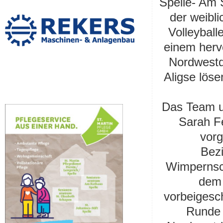
Spelle- Am 
der weibl
Volleybal
einem hervo
Nordwestd
Aligse löse
Das Team u
Sarah Fe
vorg
Bezi
Wimpernsch
dem
vorbeigesch
Runde 