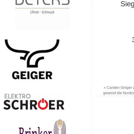
Sie
«
Carsten Gröger 
gewinnt die Nordos