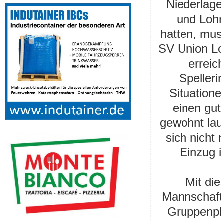
Niederlag
und Loh
hatten, mus
SV Union Lo
erreic
Spelleri
Situatione
einen gu
gewohnt lau
sich nicht
Einzug 
Mit di
Mannschaft
Gruppenph