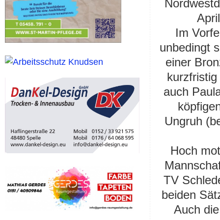
Nordwestd
Apri
Im Vorfe
unbedingt s
einer Bron
kurzfrist
auch Paula
köpfige
Ungruh (be
Hoch moti
Mannschaft
TV Schlede
beiden Sätz
Auch die