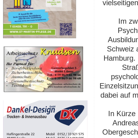
vielseitig
Im zw
Psych
Ausbildun
Schweiz a
Hamburg. I
Stra
psychol
Einzelsitzu
dabei auf m
In Kürze
Andreas
Obergesch