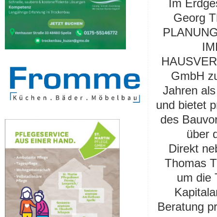
Im Erdge
Georg T
PLANUNG
IM
HAUSVER
GmbH zu 
Jahren als
und bietet p
des Bauvor
über 
Direkt ne
Thomas Th
um die 
Kapitala
Beratung p