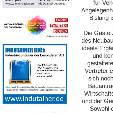
für Ver
Angelegenhe
Bislang i
Die Gäste 
des Neubau
ideale Erg
und kom
gestaltet
Vertreter 
sich noch
Bauantra
Wirtschaft
und der Gen
Sowohl d