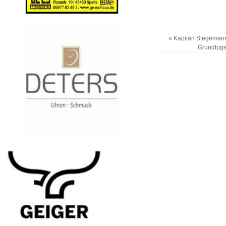
«
Kapitän Stegemann:
Grundtug