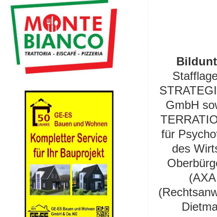
Bildunt
Staffla
STRATEGI
GmbH so
TERRATIO 
für Psycho
des Wirt
Oberbürge
(AXA 
(Rechtsanw
Dietma