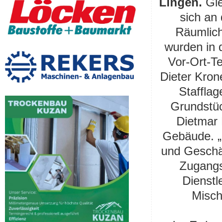
Lingen.
Gle
sich an
Räumlich
wurden in 
Vor-Ort-T
Dieter Kron
Stafflag
Grundstü
Dietmar 
Gebäude. „
und Geschäf
Zugangs
Dienstl
Misch