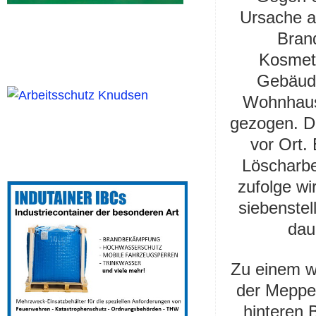
Ursache a
Brand
Kosmeti
Gebäude
Wohnhaus 
gezogen. D
vor Ort.
Löscharbei
zufolge wi
siebenstel
dau
Zu einem w
der Meppen
hinteren 