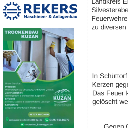
Landkreis E
Silvesterab
Feuerwehren
zu diversen 
In Schüttor
Kerzen
geg
Das Feuer 
gelöscht we
Gegen 0