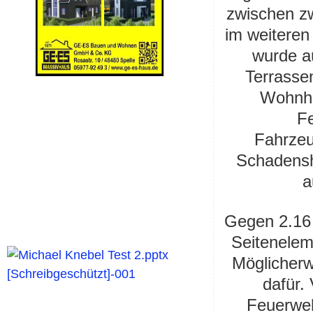
zwischen zw
im weiteren 
wurde a
Terrasse
Wohnha
F
Fahrzeu
Schadensh
a
Gegen 2.16
Seitenelem
Möglicherw
dafür.
Feuerweh