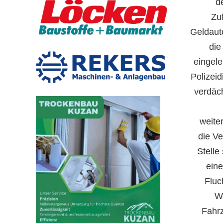
d
Zu
Geldaut
die
eingel
Polizeid
verdäc
weite
die Ve
Stelle
eine
Fluc
We
Fahr