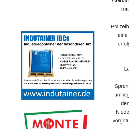
Geldau
tra
Polizei
eine
erfol
La
Spren
umlie
den
Niede
vorgef