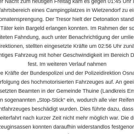
er Nacht zum heutigen Freitag kam es
gegen 01:45 Uhr
fahrtsbereich eines Campingplatzes in Wietzendorf zu ei
omatensprengung. Der Tresor hielt der Detonation stand
 Täter kein Bargeld erlangen konnten. Im Rahmen der so
eiteten Fahndung, auch unter Benachrichtigung der umli
irektionen, stellten eingesetzte Kräfte
um 02:56 Uhr
zunä
htiges Fahrzeug mit hoher Geschwindigkeit im Bereich D
fest. Im weiteren Verlauf nahmen
re Kräfte der Bundespolizei und der Polizeidirektion Osn
rfolgung des hochmotorisierten Fahrzeuges auf. An gee
 setzten Beamten in der Gemeinde Thuine (Landkreis E
n sogenannten „Stop-Stick“ ein, wodurch alle vier Reife
htfahrzeuges beschädigt wurden. Dies führte dazu, dass
iterfahrt nach kurzer Zeit nicht mehr möglich war. Die d
zeuginsassen konnten daraufhin widerstandlos festgen