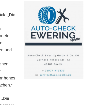
ck: „Die
n
hnete
ie
gen und
gehen
n
hr hohes
achen.“
 „Die