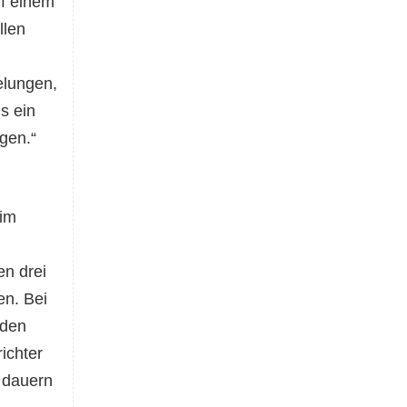
f einem
llen
elungen,
s ein
ngen.“
 im
n drei
n. Bei
 den
ichter
 dauern