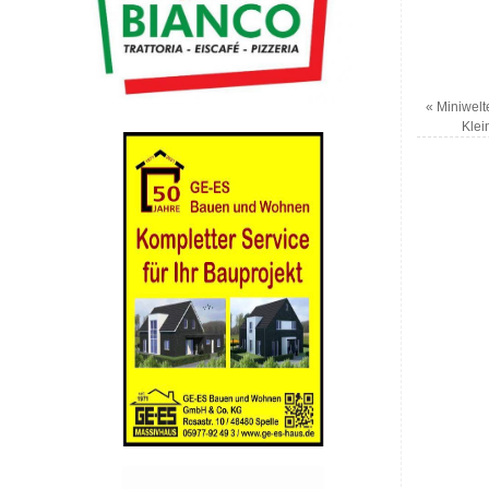
«
Miniwelte
Klei