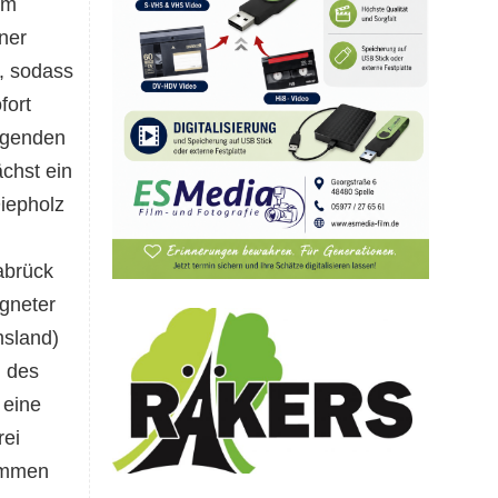
im
ner
, sodass
fort
egenden
chst ein
iepholz
abrück
igneter
msland)
n des
 eine
rei
ommen