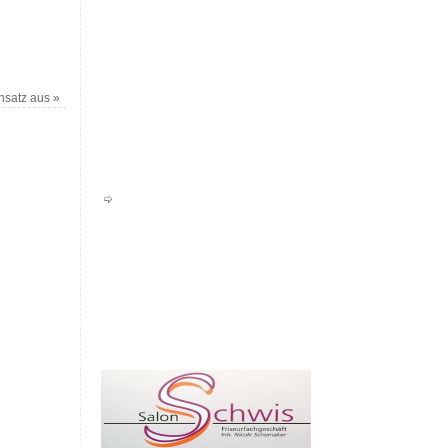
nsatz aus
»