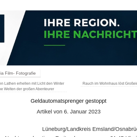
a Film- Fotografie
n Lathen erhellen mit Licht den Winter
Rauch im Wohnhaus löst Großei
ne Welten der großen Abenteurer
Geldautomatsprenger gestoppt
Artikel von 6. Januar 2023
Lüneburg/Landkreis Emsland/Osnabrü