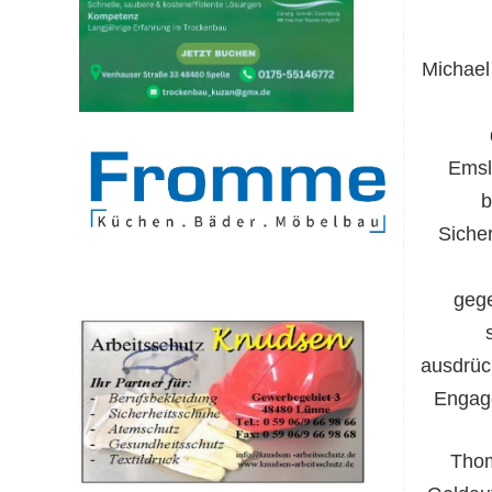
Michael
Emsl
b
Sicher
gege
ausdrüc
Engage
Thom