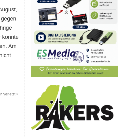
August,
 gegen
hrige
r konnte
sen. Am
nicht
h verletzt
»