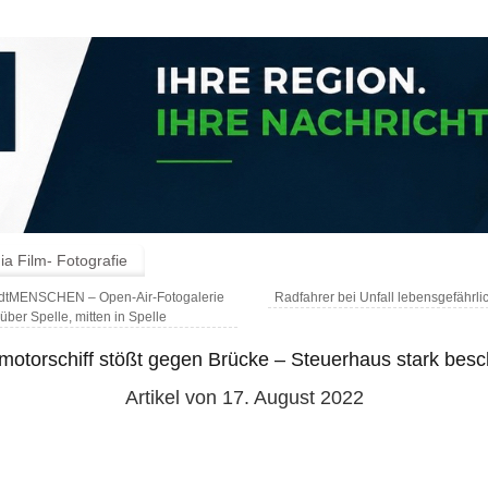
a Film- Fotografie
adtMENSCHEN – Open-Air-Fotogalerie
Radfahrer bei Unfall lebensgefährlic
über Spelle, mitten in Spelle
motorschiff stößt gegen Brücke – Steuerhaus stark besc
Artikel von 17. August 2022