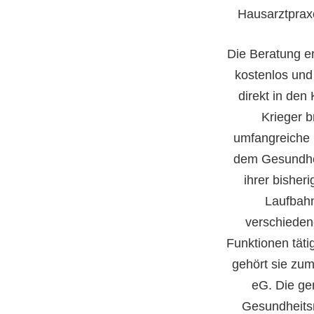
Hausarztpraxe
Die Beratung e
kostenlos und
direkt in de
Krieger b
umfangreiche 
dem Gesundhei
ihrer bisher
Laufbahn
verschieden
Funktionen täti
gehört sie zum
eG. Die gen
Gesundheitsn