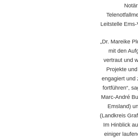
Notär
Telenotfallme
Leitstelle Ems-
„Dr. Mareike P
mit den Auf
vertraut und w
Projekte und
engagiert und 
fortführen“, s
Marc-André Bur
Emsland) un
(Landkreis Gra
Im Hinblick a
einiger laufe