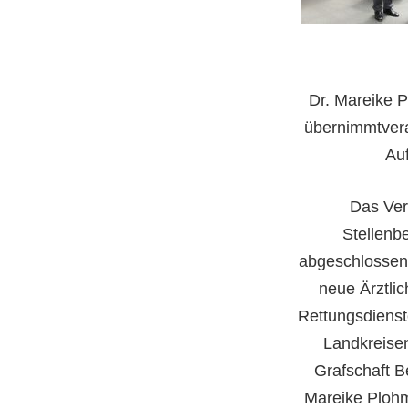
Dr. Mareike 
übernimmtvera
Au
Das Ver
Stellenb
abgeschlossen:
neue Ärztli
Rettungsdienst
Landkreise
Grafschaft B
Mareike Ploh