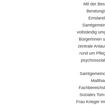
Mit der Bes
Beratungs
EmslandC
Samtgemein
vollständig um
Bürgerinnen u
zentrale Anlau
rund um Pfle
psychosozial
Samtgemeind
Matthia
Fachbereichsle
Soziales Tom 
Frau Krieger i