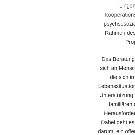
Lingen
Kooperations
psychsosozia
Rahmen des
Pro
Das Beratungs
sich an Mensch
die sich i
Lebenssituatio
Unterstützung 
familiären
Herausforde
Dabei geht es
darum, ein off