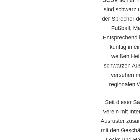
SCSV seiner Tr
sind schwarz 
der Sprecher d
Fußball, Ma
Entsprechend l
künftig in e
weißen Hei
schwarzen Aus
versehen mi
regionalen 
Seit dieser Sa
Verein mit Inte
Ausrüster zusa
mit den Geschä
Focks und H