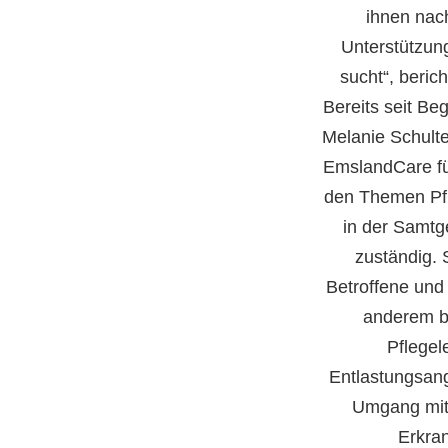
ihnen nac
Unterstützun
sucht“, berich
Bereits seit Be
Melanie Schult
EmslandCare fü
den Themen Pf
in der Samtg
zuständig. 
Betroffene und
anderem b
Pflegel
Entlastungsan
Umgang mit
Erkra