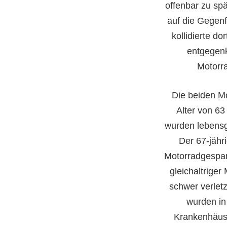
offenbar zu spä
auf die Gegen
kollidierte do
entgege
Motorra
Die beiden Mo
Alter von 63
wurden lebensge
Der 67-jähr
Motorradgespa
gleichaltriger
schwer verletz
wurden in
Krankenhäuse