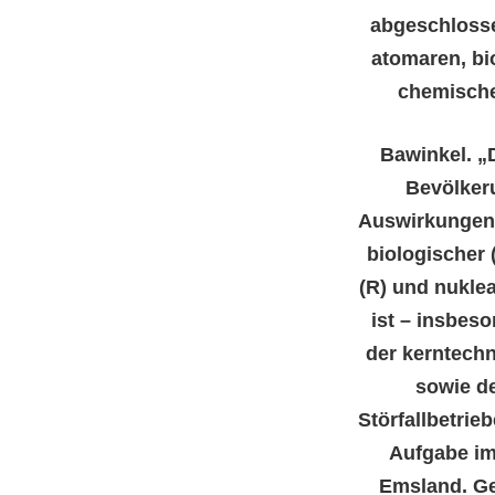
abgeschlosse
atomaren, bi
chemisch
Bawinkel. „
Bevölker
Auswirkungen 
biologischer (
(R) und nuklea
ist – insbes
der kerntech
sowie de
Störfallbetrie
Aufgabe im
Emsland. Ge