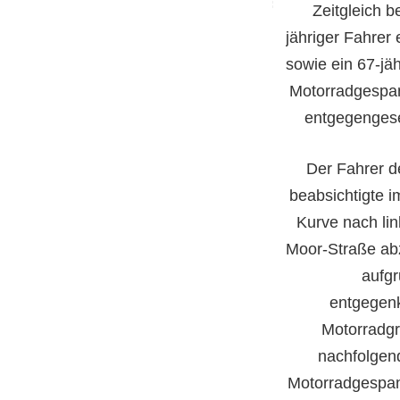
Zeitgleich b
jähriger Fahrer
sowie ein 67-jä
Motorradgespan
entgegengese
Der Fahrer d
beabsichtigte i
Kurve nach lin
Moor-Straße abz
aufgr
entgege
Motorradgr
nachfolgen
Motorradgespan