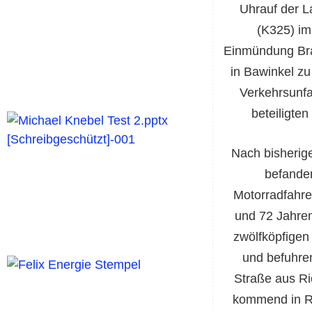
Uhrauf der L
(K325) im
Einmündung Br
in Bawinkel z
Verkehrsunfa
beteiligte
Nach bisherig
befanden
Motorradfahre
und 72 Jahren
zwölfköpfigen
und befuhre
Straße aus Ri
kommend in R