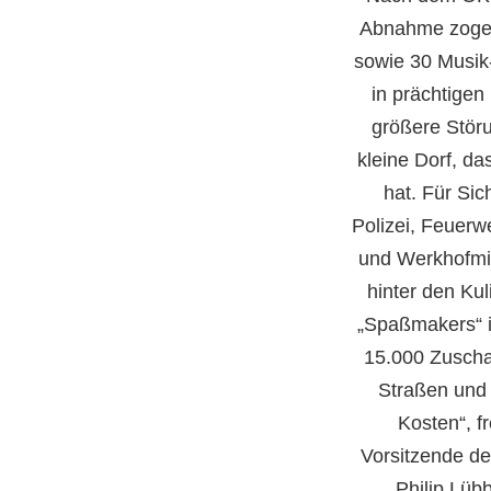
Abnahme zoge
sowie 30 Musik
in prächtige
größere Stör
kleine Dorf, d
hat. Für Sic
Polizei, Feuerw
und Werkhofmit
hinter den Ku
„Spaßmakers“ i
15.000 Zuscha
Straßen und 
Kosten“, f
Vorsitzende de
Philip Lübb