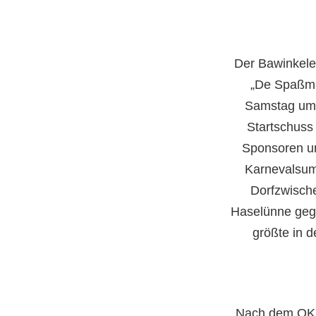
Der Bawinkele
„De Spaßma
Samstag um 
Startschuss
Sponsoren un
Karnevalsum
Dorfzwisch
Haselünne gege
größte in d
Nach dem OK 