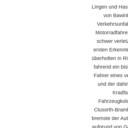
Lingen und
Has
von Bawink
Verkehrsunfal
Motorradfahre
schwer verlet
ersten Erkennt
überholten in R
fahrend ein bi
Fahrer eines v
und der dahin
Kradfa
Fahrzeugkol
Clusorth-Bram
bremste der Aut
aufgrund von G