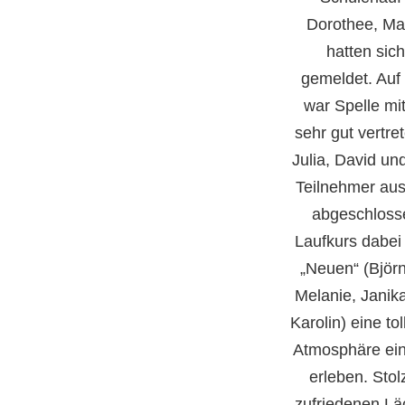
Dorothee, Ma
hatten sic
gemeldet. Auf
war Spelle mi
sehr gut vertre
Julia, David un
Teilnehmer aus
abgeschloss
Laufkurs dabei
„Neuen“ (Björ
Melanie, Janik
Karolin) eine to
Atmosphäre ein
erleben. Sto
zufriedenen Läc