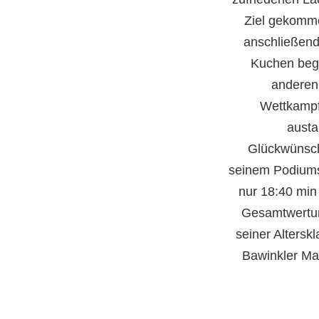
Ziel gekomm
anschließend
Kuchen bege
anderen 
Wettkampf
austa
Glückwünsch
seinem Podiumsp
nur 18:40 min 
Gesamtwertun
seiner Altersk
Bawinkler Mar